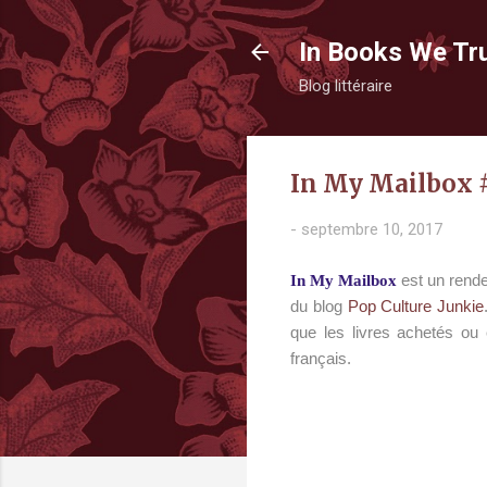
In Books We Tr
Blog littéraire
In My Mailbox 
-
septembre 10, 2017
est un rende
In My Mailbox
du blog
Pop Culture Junkie
que les livres achetés ou 
français.