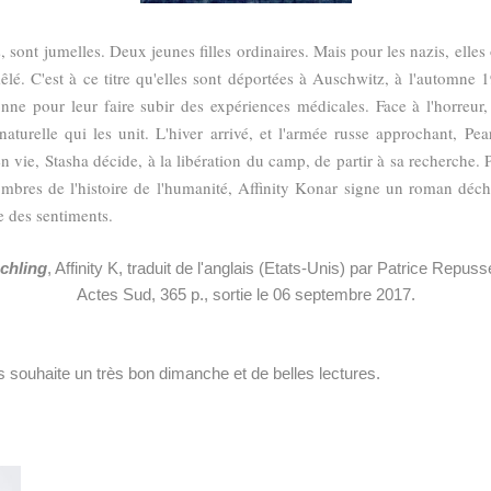
 sont jumelles. Deux jeunes filles ordinaires. Mais pour les nazis, elles 
lé. C'est à ce titre qu'elles sont déportées à Auschwitz, à l'automne 1
nne pour leur faire subir des expériences médicales. Face à l'horreur,
naturelle qui les unit. L'hiver arrivé, et l'armée russe approchant, Pe
 en vie, Stasha décide, à la libération du camp, de partir à sa recherche
ombres de l'histoire de l'humanité, Affinity Konar signe un roman déch
ce des sentiments.
chling
, Affinity K, traduit de l'anglais (Etats-Unis) par Patrice Repus
A
ctes Sud, 365 p., sortie le 06 septembre 2017.
s souhaite un très bon dimanche et de belles lectures.