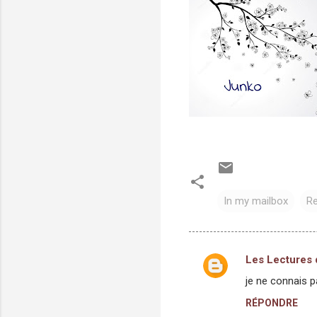
In my mailbox
Re
Les Lectures 
C
je ne connais p
o
RÉPONDRE
m