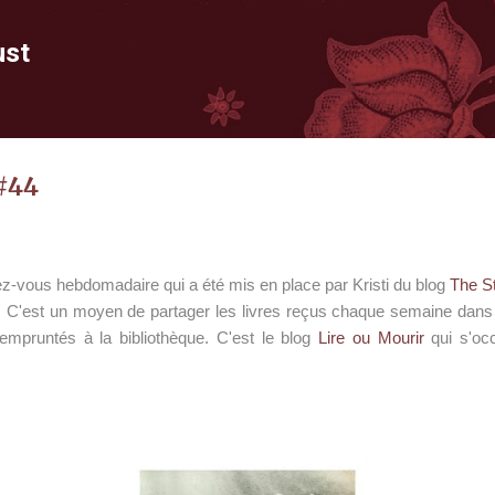
Accéder au contenu principal
ust
#44
z-vous hebdomadaire qui a été mis en place par Kristi du blog
The St
. C'est un moyen de partager les livres reçus chaque semaine dans n
empruntés à la bibliothèque. C'est le blog
Lire ou Mourir
qui s'oc