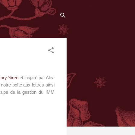
ory Siren
et inspiré par Alea
otre boîte aux lettres ainsi
cupe de la gestion du IM
M