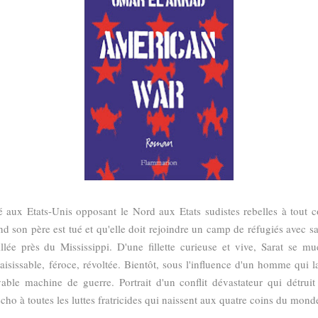
 aux Etats-Unis opposant le Nord aux Etats sudistes rebelles à tout co
d son père est tué et qu'elle doit rejoindre un camp de réfugiés avec sa
llée près du Mississippi. D'une fillette curieuse et vive, Sarat se m
aisissable, féroce, révoltée. Bientôt, sous l'influence d'un homme qui l
able machine de guerre. Portrait d'un conflit dévastateur qui détruit 
ho à toutes les luttes fratricides qui naissent aux quatre coins du mond