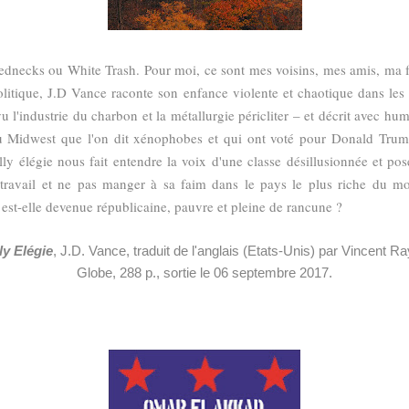
 Rednecks ou White Trash. Pour moi, ce sont mes voisins, mes amis, ma 
 politique, J.D Vance raconte son enfance violente et chaotique dans l
u l'industrie du charbon et la métallurgie péricliter – et décrit avec hum
 du Midwest que l'on dit xénophobes et qui ont voté pour Donald Tru
ly élégie nous fait entendre la voix d'une classe désillusionnée et pos
travail et ne pas manger à sa faim dans le pays le plus riche du 
 est-elle devenue républicaine, pauvre et pleine de rancune ?
lly Elégie
, J.D. Vance, traduit de l'anglais (Etats-Unis) par Vincent R
Globe, 288 p., sortie le 06 septembre 2017.