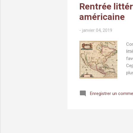
Rentrée litté
américaine
-
janvier 04, 2019
Com
lit
fav
Cep
plu
de 
Bon
Enregistrer un comme
dim
Fra
l'i