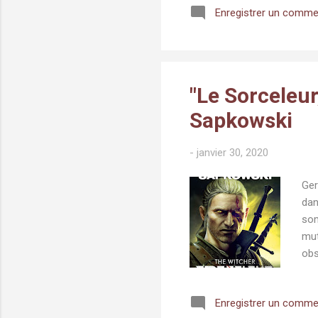
Enregistrer un comme
l’é
rum
une
le 
"Le Sorceleur
Sapkowski
-
janvier 30, 2020
Ger
dan
som
mut
obs
Con
mag
Enregistrer un comme
aux