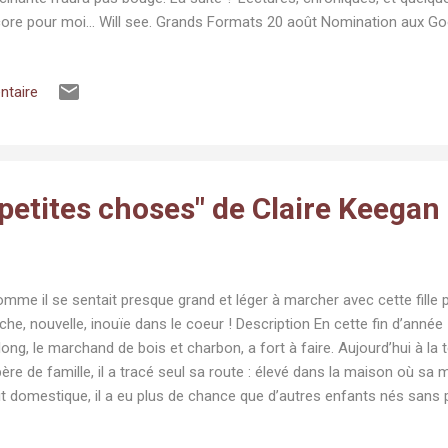
ore pour moi... Will see. Grands Formats 20 août Nomination aux 
istoire déchirante de plusieurs générations d'une famille amérindienn
rouver le chemin de la vie. Les Etoiles errantes , Tommy Orange, tra
ntaire
in Michel, collection Terres d'Amérique, 368 pages. « Vous voulez co
 fin horrible ? Le mercredi 12 mars 1980, Carl Fletcher, l’un des hom
lieue de Long Island, fut kidnappé dans l’allée de son garage alors qu’i
.
petites choses" de Claire Keegan
me il se sentait presque grand et léger à marcher avec cette fille pr
îche, nouvelle, inouïe dans le coeur ! Description En cette fin d’année
long, le marchand de bois et charbon, a fort à faire. Aujourd’hui à la 
père de famille, il a tracé seul sa route : élevé dans la maison où sa 
it domestique, il a eu plus de chance que d’autres enfants nés sans p
va livrer le couvent voisin. Le bruit court que les sœurs du Bon Pasteu
blanchisserie des filles non mariées et qu’elles gagnent beaucoup d’