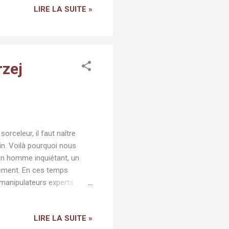
LIRE LA SUITE »
er de l’importance à la
nt passage : en poussant
mes, qui ciraient pieds nus
rzej
sorceleur, il faut naître
in. Voilà pourquoi nous
 un homme inquiétant, un
nement. En ces temps
 manipulateurs experts.
plus qu'un guerrier ou un
e magicienne capricieuse
LIRE LA SUITE »
erme de sa quête, peut-être