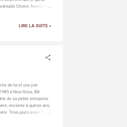
Goodreads Choice Awards
e qui s'efforcent de
duit par Stéphane Roques,
LIRE LA SUITE »
nnaître une histoire avec
mes les plus riches de la
l se rendait à son travail. »
ès de lui et une joie
 1985 à New Ross, Bill
tête de sa petite entreprise
mère, enceinte à quinze ans,
ère. Trois jours avant Noël,
r y exploitent à des travaux
argent en plaçant à