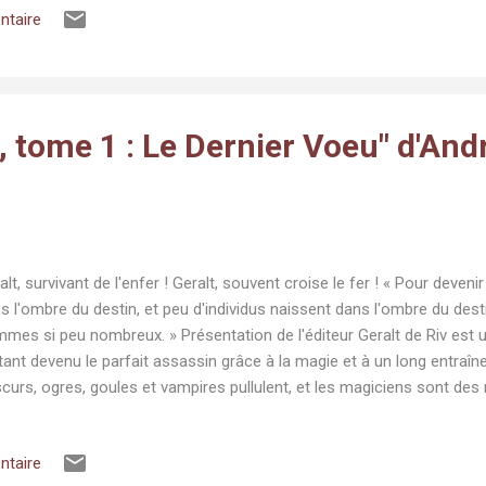
ntaire
tranger leurs enfants illégitimes. Même s’il n’est pas homme à accord
eur, Furlong se souvient d’une rencontre fortuite lors d’un précéde
 porte, il avait découvert des pensionnaires vêtues d’horribles unifor
planche...
, tome 1 : Le Dernier Voeu" d'And
alt, survivant de l'enfer ! Geralt, souvent croise le fer ! « Pour devenir 
s l'ombre du destin, et peu d'individus naissent dans l'ombre du dest
mes si peu nombreux. » Présentation de l'éditeur Geralt de Riv est
ant devenu le parfait assassin grâce à la magie et à un long entraî
curs, ogres, goules et vampires pullulent, et les magiciens sont des
tre ces menaces, il faut un tueur à gages à la hauteur, et Geralt est 
e. C'est un sorceleur. Au cours de ses aventures, il rencontrera un
ntaire
 charmes vénéneux, un troubadour paillard au grand coeur... et, au t