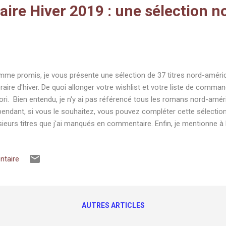
raire Hiver 2019 : une sélection n
me promis, je vous présente une sélection de 37 titres nord-améric
téraire d'hiver. De quoi allonger votre wishlist et votre liste de comma
ori. Bien entendu, je n'y ai pas référencé tous les romans nord-améric
endant, si vous le souhaitez, vous pouvez compléter cette sélection
sieurs titres que j'ai manqués en commentaire. Enfin, je mentionne à la
deux blogs qui listent l'ensemble des sorties grands formats. N'hésite
ne lecture ! Le 2 janvier Orange amère , Ann Pratchett (Actes Sud) 
ntaire
anche d'été, à sa femme enceinte et à ses trois enfants, Albert s'i
nny, la fille d'un flic qu'il connaît vaguement. Tandis que les invités s
vresse, il succombe à la beauté renv...
AUTRES ARTICLES