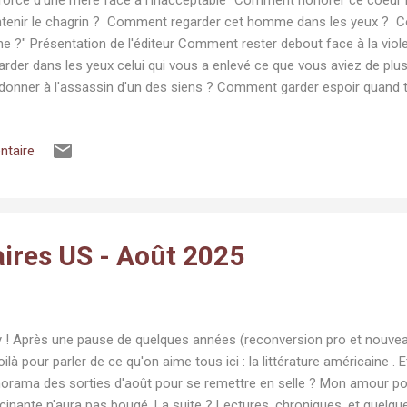
tenir le chagrin ? Comment regarder cet homme dans les yeux ? 
ne ?" Présentation de l'éditeur Comment rester debout face à la vio
arder dans les yeux celui qui vous a enlevé ce que vous aviez de p
donner à l'assassin d'un des siens ? Comment garder espoir quand t
mises au nom de la religion ? Toutes ces questions qui nous assaill
jours plus tragique, Colum McCann y a été confronté lors de sa renc
ntaire
r après jour, il l'a accompagnée au procès des bourreaux de Daech 
rage exceptionnel puiser dans sa foi et son humanisme la force d'af
turé et décapité son fils, le journaliste américain James Foley. Plon
rante sur les intégrismes re...
raires US - Août 2025
 ! Après une pause de quelques années (reconversion pro et nouvea
oilà pour parler de ce qu'on aime tous ici : la littérature américaine .
orama des sorties d'août pour se remettre en selle ? Mon amour pour 
cinante n'aura pas bougé. La suite ? Lectures, chroniques, et quelqu