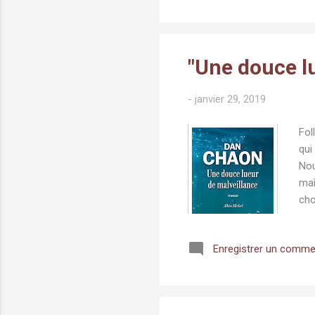
réa
le 
"Une douce l
-
janvier 29, 2019
Fol
qui
Nou
maî
cho
dan
som
Enregistrer un comme
C'e
meu
Dus