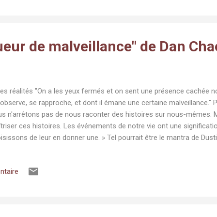
lisera-t-il son dernier voeu : retrouver son humanité perdue. Mon Av
guerrier mutant aux pouvoirs surnaturels doté d'une longue chevelure.
ueur de malveillance" de Dan Ch
les réalités "On a les yeux fermés et on sent une présence cachée n
 observe, se rapproche, et dont il émane une certaine malveillance." P
s n'arrêtons pas de nous raconter des histoires sur nous-mêmes.
triser ces histoires. Les événements de notre vie ont une significat
isissons de leur en donner une. » Tel pourrait être le mantra de Dust
s la banlieue de Cleveland. Ce quadragénaire, marié et père de deux
me toute banale lorsqu'il apprend que son frère adoptif, Rusty, vient 
ntaire
st sur son témoignage que, trente ans plus tôt, celui-ci a été conda
rtre de leurs parents et de deux proches. Maintenant que des tests
tin s'attend au pire. Au même moment, l'un de ses patients, un polici