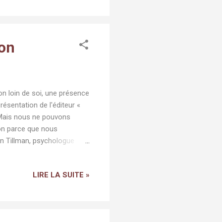
is Si vous connaissez déjà
..
aon
on loin de soi, une présence
résentation de l'éditeur «
 Mais nous ne pouvons
ion parce que nous
in Tillman, psychologue
 adolescents, mène une vie
d'être libéré de prison.
LIRE LA SUITE »
mné à perpétuité pour le
 ADN innocentent son frère,
er en congé...