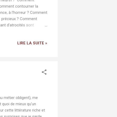
Comment contourner la
lence, à l'horreur ? Comment
lus précieux ? Comment
ant d'atrocités sont
ent dans une actualité
ontre avec Diane Foley.
LIRE LA SUITE »
et a vu une mère au
fronter un de ceux qui ont
gez dans une enquête
u métier obligent), me
 Et quoi de mieux qu'un
cette littérature riche et
es surprises que je garde