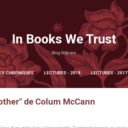
Accéder au contenu principal
In Books We Trust
Blog littéraire
DES CHRONIQUES
LECTURES - 2018
LECTURES - 2017
other" de Colum McCann
force d'une mère face à l'inacceptable "Comment honorer ce coeu