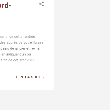
ord-
ains de cette rentrée
ndes auprès de votre libraire
ains de janvier et février.
 en indiquant un ou
 fin de cet article les liens
z pas à y jeter un oeil !
Pour échapper, le temps d'un
LIRE LA SUITE »
ncruste au baptême de
e laissent gagner par