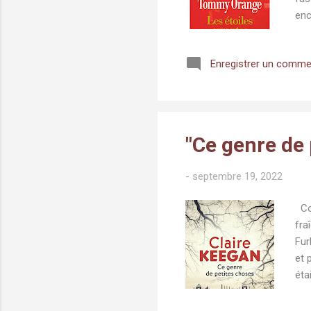
enc
L'h
ret
Enregistrer un comme
Alb
une
ban
Le..
"Ce genre de 
-
septembre 19, 2022
Com
fra
Fur
et 
éta
il 
de 