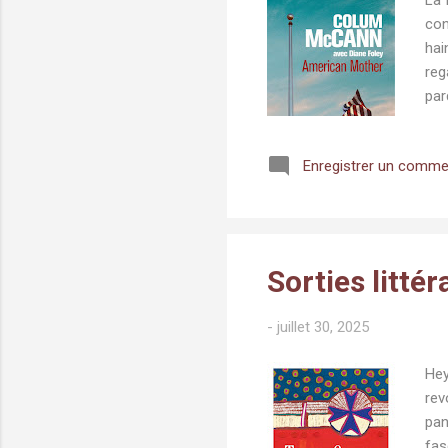
l
con
e
hai
s
reg
par
com
tou
Enregistrer un comme
Jou
cou
tor
vib
Sorties litté
-
juillet 30, 2025
Hey
rev
pan
fas