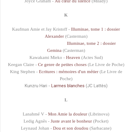
Joyce Graham -
Au cœur du silence
(Milady)
K
Kaufman Amie et Jay Kristoff -
Illuminae, tome 1 : dossier
Alexander
(Casterman)
Illuminae, tome 2 : dossier
Gemina
(Casterman)
Kawakami Mieko -
Heaven
(Actes Sud)
Keegan Claire -
Ce genre de petites choses
(Le Livre de Poche)
King Stephen -
Ecritures : mémoires d'un métier
(Le Livre de
Poche)
Kunzru Hari -
Larmes blanches
(JC Lattès)
L
Lanahmé V -
Mon Amie la douleur
(Librinova)
Ledig Agnès -
Juste avant le bonheur
(Pocket)
Leynaud Johan -
Dou et son doudou
(Sarbacane)