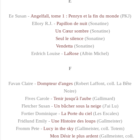
E
Ee Susan -
Angelfall, tome 1 : Penryn et la fin du monde
(PKJ)
Ellory R.J. -
Papillon de nuit
(Sonatine)
Un Cœur sombre
(Sonatine)
Seul le silence
(Sonatine)
Vendetta
(Sonatine)
Erdrich Louise -
LaRose
(Albin Michel)
F
Favan Claire -
Dompteur d'anges
(Robert Laffont, coll. La Bête
Noire)
Fives Carole -
Tenir jusqu'à l'aube
(Gallimard)
Fletcher Susan -
Un bûcher sous la neige
(J'ai Lu)
Fortier Dominique -
La Porte du ciel
(Les Escales)
Fridlund Emily -
Une Histoire des loups
(Gallmeister)
Fromm Pete -
Lucy in the sky
(Gallmeister, coll. Totem)
Mon Désir le plus ardent
(Gallmeister, coll.