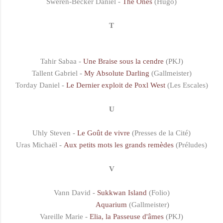
Sweren-Becker Daniel -
The Ones
(Hugo)
T
Tahir Sabaa -
Une Braise sous la cendre
(PKJ)
Tallent Gabriel -
My Absolute Darling
(Gallmeister)
Torday Daniel -
Le Dernier exploit de Poxl West
(Les Escales)
U
Uhly Steven -
Le Goût de vivre
(Presses de la Cité)
Uras Michaël -
Aux petits mots les grands remèdes
(Préludes)
V
Vann David -
Sukkwan Island
(Folio)
Aquarium
(Gallmeister)
Vareille Marie -
Elia, la Passeuse d'âmes
(PKJ)