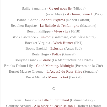
Bailly Samantha -
Ce qui nous lie
(Milady)
(avec Miya) -
Alchimia, tome 1
(Pika)
Bannel Cédric -
Kaboul Express
(Robert Laffont)
Beaulieu Baptiste -
La Ballade de l'enfant-gris
(Mazarine)
Besson Philippe -
Vivre vite
(10/18)
Block Lawrence -
Tue-moi
(Gallimard, coll. Série Noire)
Boecker Virginia -
Witch Hunter
(PKJ)
Boone Ezekiel -
Eclosion
(Actes Sud)
Boris Hugo -
Police
(Grasset)
Bouysse Franck -
Glaise
(La Manufacture de Livres)
Brooks-Dalton Lily -
Good Morning, Midnight
(Presses de la Cité)
Burnet Macrae Graeme -
L'Accusé du Ross-Shire
(Sonatine)
Bussi Michel -
Maman a tort
(Pocket)
C
Carrisi Donato -
La Fille du brouillard
(Calmann-Lévy)
Cathrine Arnaud -
A la place du cœur, saison 1
(Robert Laffont)