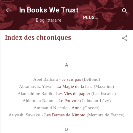
Accéder au contenu principal
In Books We Trust
PLUS…
Blog littéraire
Index des chroniques
A
Abel Barbara -
Je sais pas
(Belfond)
Abramovitz Yuval -
La Magie de la liste
(Mazarine)
Alameddine Rabih -
Les Vies de papier
(Les Escales)
Alderman Naomi -
Le Pouvoir
(Calmann-Lévy)
Ammaniti Niccolo -
Anna
(Grasset)
Ariyoshi Sawako -
Les Dames de Kimoto
(Mercure de France)
B