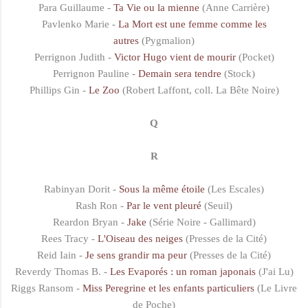
Para Guillaume -
Ta Vie ou la mienne
(Anne Carrière)
Pavlenko Marie -
La Mort est une femme comme les
autres
(Pygmalion)
Perrignon Judith -
Victor Hugo vient de mourir
(Pocket)
Perrignon Pauline -
Demain sera tendre
(Stock)
Phillips Gin -
Le Zoo
(Robert Laffont, coll. La Bête Noire)
Q
R
Rabinyan Dorit -
Sous la même étoile
(Les Escales)
Rash Ron -
Par le vent pleuré
(Seuil)
Reardon Bryan -
Jake
(Série Noire - Gallimard)
Rees Tracy -
L'Oiseau des neiges
(Presses de la Cité)
Reid Iain -
Je sens grandir ma peur
(Presses de la Cité)
Reverdy Thomas B. -
Les Evaporés : un roman japonais
(J'ai Lu)
Riggs Ransom -
Miss Peregrine et les enfants particuliers
(Le Livre
de Poche)