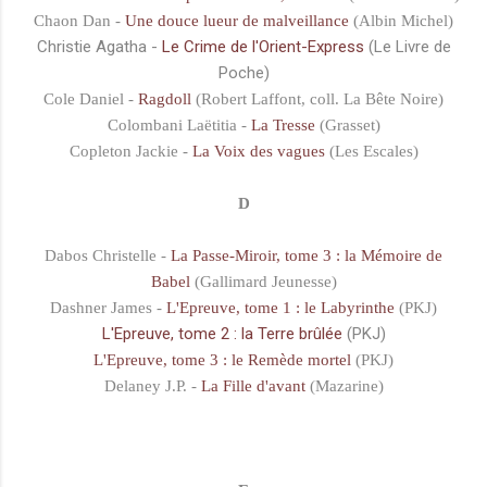
Chaon Dan -
Une douce lueur de malveillance
(Albin Michel)
Christie Agatha -
Le Crime de l'Orient-Express
(Le Livre de
Poche)
Cole Daniel -
Ragdoll
(Robert Laffont, coll. La Bête Noire)
Colombani Laëtitia -
La Tresse
(Grasset)
Copleton Jackie -
La Voix des vagues
(Les Escales)
D
Dabos Christelle -
La Passe-Miroir, tome 3 : la Mémoire de
Babel
(Gallimard Jeunesse)
Dashner James -
L'Epreuve, tome 1 : le Labyrinthe
(PKJ)
L'Epreuve, tome 2 : la Terre brûlée
(PKJ)
L'Epreuve, tome 3 : le Remède mortel
(PKJ)
Delaney J.P. -
La Fille d'avant
(Mazarine)