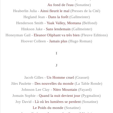
Au fond de l'eau
(Sonatine)
Heaberlin Julia -
Ainsi fleurit le mal
(Presses de la Cité)
Hegland Jean -
Dans la forêt
(Gallmeister)
Henderson Smith -
Yaak Valley, Montana
(Belfond)
Hinkson Jake -
Sans lendemain
(Gallmeister)
Honeyman Gail -
Eleanor Oliphant va très bien
(Fleuve Editions)
Hoover Colleen -
Jamais plus
(Hugo Roman)
I
J
Jacob Gilles -
Un Homme cruel
(Grasset)
Jiles Paulette -
Des nouvelles du monde
(La Table Ronde)
Johnson Lee Clay -
Nitro Mountain
(Fayard)
Jomain Sophie -
Quand la nuit devient jour
(Pygmalion)
Joy David -
Là où les lumières se perdent
(Sonatine)
Le Poids du monde
(Sonatine)