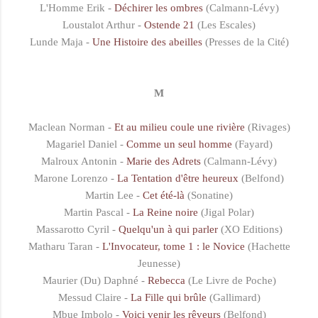
L'Homme Erik -
Déchirer les ombres
(Calmann-Lévy)
Loustalot Arthur -
Ostende 21
(Les Escales)
Lunde Maja -
Une Histoire des abeilles
(Presses de la Cité)
M
Maclean Norman -
Et au milieu coule une rivière
(Rivages)
Magariel Daniel -
Comme un seul homme
(Fayard)
Malroux Antonin -
Marie des Adrets
(Calmann-Lévy)
Marone Lorenzo -
La Tentation d'être heureux
(Belfond)
Martin Lee -
Cet été-là
(Sonatine)
Martin Pascal -
La Reine noire
(Jigal Polar)
Massarotto Cyril -
Quelqu'un à qui parler
(XO Editions)
Matharu Taran -
L'Invocateur, tome 1 : le Novice
(Hachette
Jeunesse)
Maurier (Du) Daphné -
Rebecca
(Le Livre de Poche)
Messud Claire -
La Fille qui brûle
(Gallimard)
Mbue Imbolo -
Voici venir les rêveurs
(Belfond)