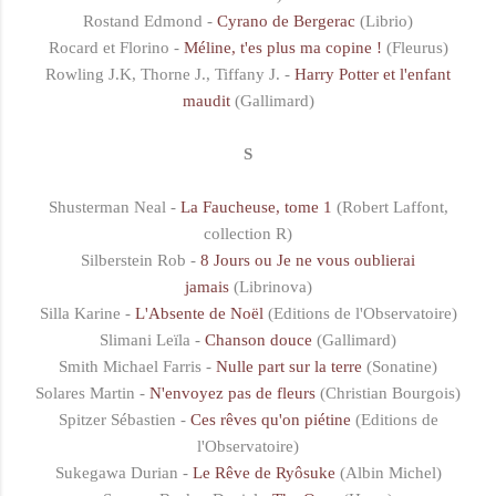
Rostand Edmond -
Cyrano de Bergerac
(Librio)
Rocard et Florino -
Méline, t'es plus ma copine !
(Fleurus)
Rowling J.K, Thorne J., Tiffany J. -
Harry Potter et l'enfant
maudit
(Gallimard)
S
Shusterman Neal -
La Faucheuse, tome 1
(Robert Laffont,
collection R)
Silberstein Rob -
8 Jours ou Je ne vous oublierai
jamais
(Librinova)
Silla Karine -
L'Absente de Noël
(Editions de l'Observatoire)
Slimani Leïla -
Chanson douce
(Gallimard)
Smith Michael Farris -
Nulle part sur la terre
(Sonatine)
Solares Martin -
N'envoyez pas de fleurs
(Christian Bourgois)
Spitzer Sébastien -
Ces rêves qu'on piétine
(Editions de
l'Observatoire)
Sukegawa Durian -
Le Rêve de Ryôsuke
(Albin Michel)