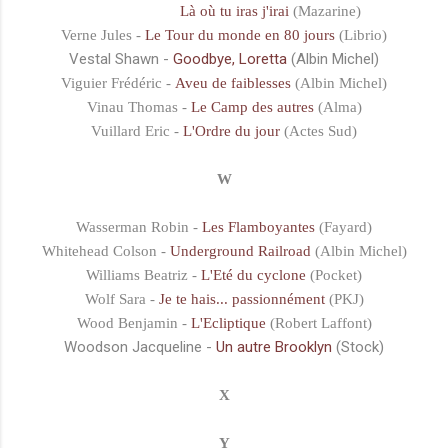
Là où tu iras j'irai
(Mazarine)
Verne Jules -
Le Tour du monde en 80 jours
(Librio)
Vestal Shawn -
Goodbye, Loretta
(Albin Michel)
Viguier Frédéric -
Aveu de faiblesses
(Albin Michel)
Vinau Thomas -
Le Camp des autres
(Alma)
Vuillard Eric -
L'Ordre du jour
(Actes Sud)
W
Wasserman Robin -
Les Flamboyantes
(Fayard)
Whitehead Colson -
Underground Railroad
(Albin Michel)
Williams Beatriz -
L'Eté du cyclone
(Pocket)
Wolf Sara -
Je te hais... passionnément
(PKJ)
Wood Benjamin -
L'Ecliptique
(Robert Laffont)
Woodson Jacqueline -
Un autre Brooklyn
(Stock)
X
Y