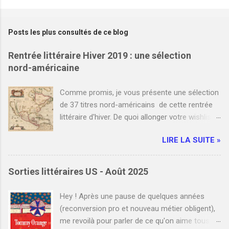
Posts les plus consultés de ce blog
Rentrée littéraire Hiver 2019 : une sélection
nord-américaine
Comme promis, je vous présente une sélection
de 37 titres nord-américains de cette rentrée
littéraire d'hiver. De quoi allonger votre wishlist
et votre liste de commandes auprès de votre
LIRE LA SUITE »
libraire favori. Bien entendu, je n'y ai pas
référencé tous les romans nord-américains de
janvier et février. Cependant, si vous le
Sorties littéraires US - Août 2025
souhaitez, vous pouvez compléter cette
sélection en indiquant un ou plusieurs titres que
Hey ! Après une pause de quelques années
j'ai manqués en commentaire. Enfin, je
(reconversion pro et nouveau métier obligent),
mentionne à la fin de cet article les liens de
me revoilà pour parler de ce qu'on aime tous ici
deux blogs qui listent l'ensemble des sorties