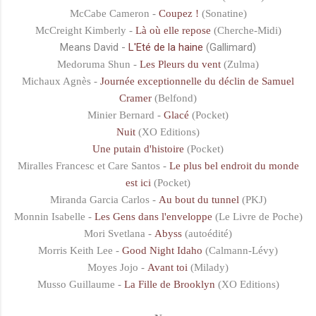
McCabe Cameron -
Coupez !
(Sonatine)
McCreight Kimberly -
Là où elle repose
(Cherche-Midi)
Means David -
L'Eté de la haine
(Gallimard)
Medoruma Shun -
Les Pleurs du vent
(Zulma)
Michaux Agnès -
Journée exceptionnelle du déclin de Samuel
Cramer
(Belfond)
Minier Bernard -
Glacé
(Pocket)
Nuit
(XO Editions)
Une putain d'histoire
(Pocket)
Miralles Francesc et Care Santos -
Le plus bel endroit du monde
est ici
(Pocket)
Miranda Garcia Carlos -
Au bout du tunnel
(PKJ)
Monnin Isabelle -
Les Gens dans l'enveloppe
(Le Livre de Poche)
Mori Svetlana -
Abyss
(autoédité)
Morris Keith Lee -
Good Night Idaho
(Calmann-Lévy)
Moyes Jojo -
Avant toi
(Milady)
Musso Guillaume -
La Fille de Brooklyn
(XO Editions)