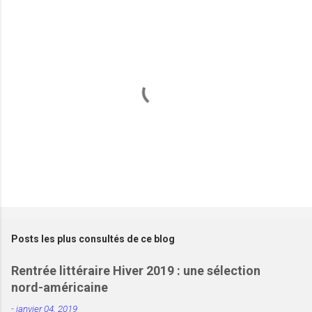
r
e
s
E
n
r
e
Posts les plus consultés de ce blog
g
i
Rentrée littéraire Hiver 2019 : une sélection
s
nord-américaine
t
r
-
janvier 04, 2019