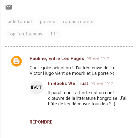
petit format
poches
romans courts
Top Ten Tuesday
TTT
Pauline, Entre Les Pages
05 avril, 2017
C
Quelle jolie sélection ! J'ai très envie de lire
o
Victor Hugo vient de mourir et La porte :-)
m
In Books We Trust
06 avril, 2017
m
Il paraît que La Porte est un chef
e
d'œuvre de la littérature hongroise. J'ai
hâte de les découvrir tous les 2 :)
n
t
a
RÉPONDRE
i