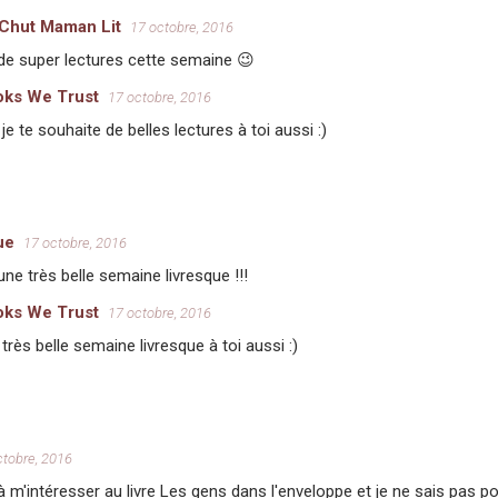
 Chut Maman Lit
17 octobre, 2016
 de super lectures cette semaine 😉
oks We Trust
17 octobre, 2016
 je te souhaite de belles lectures à toi aussi :)
ue
17 octobre, 2016
une très belle semaine livresque !!!
oks We Trust
17 octobre, 2016
 très belle semaine livresque à toi aussi :)
ctobre, 2016
 à m'intéresser au livre Les gens dans l'enveloppe et je ne sais pas po