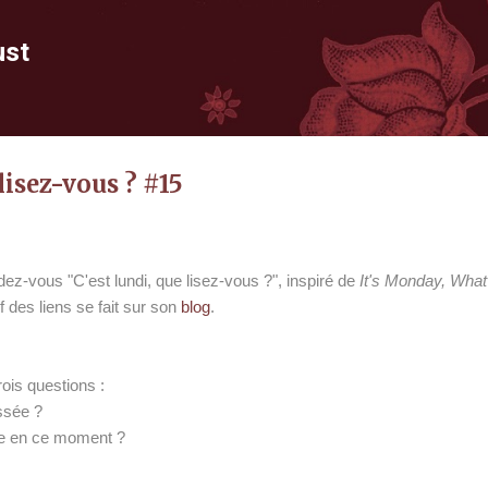
Accéder au contenu principal
ust
lisez-vous ? #15
dez-vous "C'est lundi, que lisez-vous ?", inspiré de
It's Monday, What 
if des liens se fait sur son
blog
.
ois questions :
assée ?
ire en ce moment ?