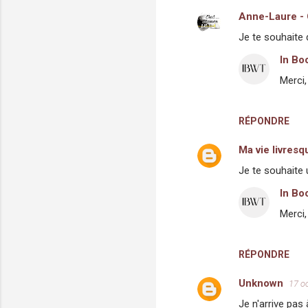
Anne-Laure -
C
Je te souhaite
o
In Bo
m
Merci,
m
e
n
RÉPONDRE
t
Ma vie livresq
a
Je te souhaite 
i
In Bo
r
Merci,
e
s
RÉPONDRE
Unknown
17 o
Je n'arrive pas