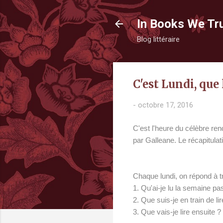
In Books We Tr
Blog littéraire
C'est Lundi, que 
-
octobre 17, 2016
C'est l'heure du célèbre ren
par Galle
ane. Le récapitulat
Chaque lundi, on répond à tr
1. Qu'ai-je lu la semaine p
2. Que suis-je en train de l
3. Que vais-je lire ensuite ?