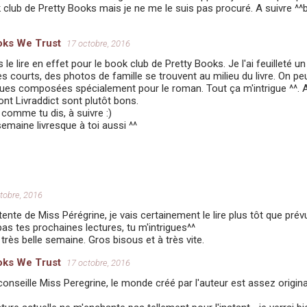
 club de Pretty Books mais je ne me le suis pas procuré. A suivre ^^
oks We Trust
17 octobre, 2016
s le lire en effet pour le book club de Pretty Books. Je l'ai feuilleté u
très courts, des photos de famille se trouvent au milieu du livre. On p
es composées spécialement pour le roman. Tout ça m'intrigue ^^. Ap
ont Livraddict sont plutôt bons.
comme tu dis, à suivre :)
semaine livresque à toi aussi ^^
tobre, 2016
tente de Miss Pérégrine, je vais certainement le lire plus tôt que prév
as tes prochaines lectures, tu m'intrigues^^
très belle semaine. Gros bisous et à très vite.
oks We Trust
17 octobre, 2016
conseille Miss Peregrine, le monde créé par l'auteur est assez original 