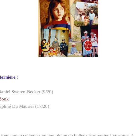
dernière
:
Daniel Sweren-Becker (9/20)
 Book
Daphné Du Maurier (17/20)
à tous une excellente semaine pleine de belles découvertes livresques :)