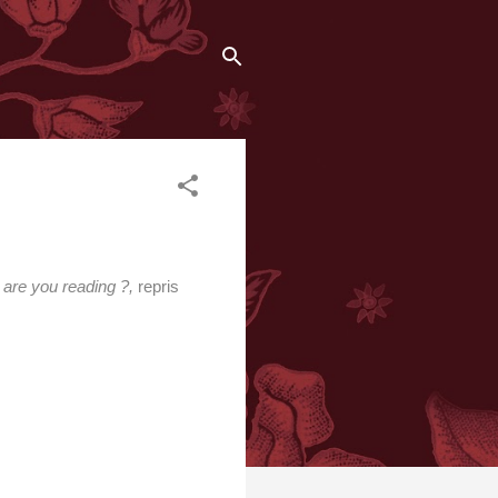
are you reading ?,
repris