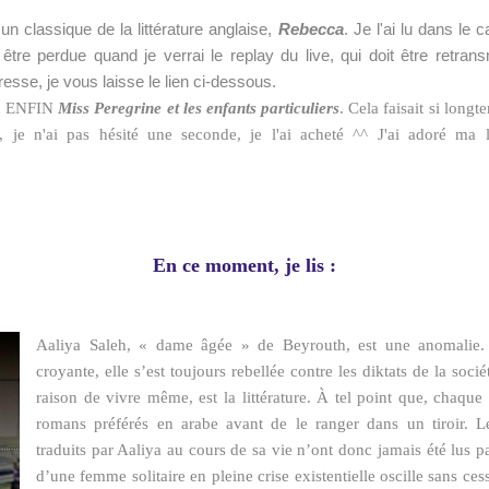
 un classique de la littérature anglaise,
Rebecca
. Je l'ai lu dans le
 être perdue quand je verrai le replay du live, qui doit être retrans
resse, je vous laisse le lien ci-dessous.
 lu ENFIN
Miss Peregrine et les enfants particuliers
. Cela faisait si longt
e, je n'ai pas hésité une seconde, je l'ai acheté ^^ J'ai adoré ma 
En ce moment, je lis :
Aaliya Saleh, « dame âgée » de Beyrouth, est une anomalie. 
croyante, elle s’est toujours rebellée contre les diktats de la soci
raison de vivre même, est la littérature. À tel point que, chaque 
romans préférés en arabe avant de le ranger dans un tiroir. Le
traduits par Aaliya au cours de sa vie n’ont donc jamais été lus pa
d’une femme solitaire en pleine crise existentielle oscille sans ces