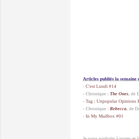
Articles publiés la semaine 
-
C'est Lundi #14
- Chronique :
The Ones
, de 
-
Tag : Unpopular Opinions
- Chronique :
Rebecca
, de 
-
In My Mailbox #01
Je vous souhaite à toutes et 