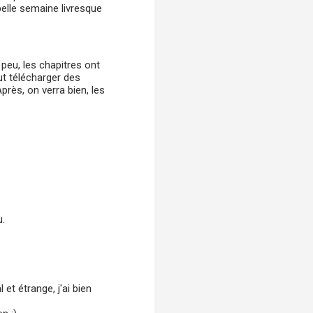
belle semaine livresque
n peu, les chapitres ont
eut télécharger des
rès, on verra bien, les
u.
et étrange, j'ai bien