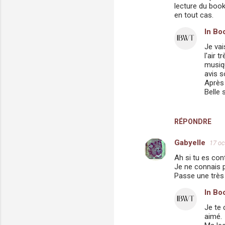
lecture du book
en tout cas.
In Bo
Je vai
l'air 
musiqu
avis s
Après 
Belle 
RÉPONDRE
Gabyelle
17 oc
Ah si tu es con
Je ne connais p
Passe une très 
In Bo
Je te 
aimé.