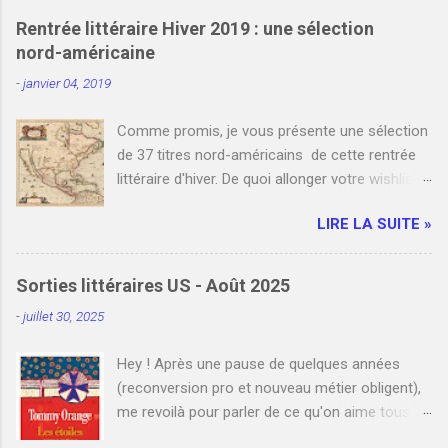
g
i
Rentrée littéraire Hiver 2019 : une sélection
s
nord-américaine
t
r
-
janvier 04, 2019
e
r
u
Comme promis, je vous présente une sélection
n
de 37 titres nord-américains de cette rentrée
c
littéraire d'hiver. De quoi allonger votre wishlist
o
m
et votre liste de commandes auprès de votre
m
LIRE LA SUITE »
libraire favori. Bien entendu, je n'y ai pas
e
référencé tous les romans nord-américains de
n
t
janvier et février. Cependant, si vous le
Sorties littéraires US - Août 2025
a
souhaitez, vous pouvez compléter cette
i
-
juillet 30, 2025
sélection en indiquant un ou plusieurs titres que
r
e
j'ai manqués en commentaire. Enfin, je
Hey ! Après une pause de quelques années
mentionne à la fin de cet article les liens de
(reconversion pro et nouveau métier obligent),
deux blogs qui listent l'ensemble des sorties
me revoilà pour parler de ce qu'on aime tous ici
grands formats. N'hésitez pas à y jeter un oeil !
: la littérature américaine . Et quoi de mieux
Bonne lecture ! Le 2 janvier Orange amère , Ann