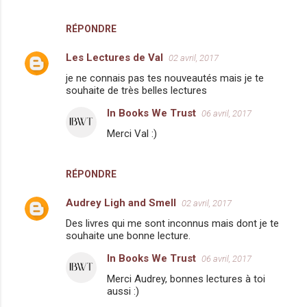
a
i
RÉPONDRE
r
Les Lectures de Val
02 avril, 2017
e
je ne connais pas tes nouveautés mais je te
s
souhaite de très belles lectures
In Books We Trust
06 avril, 2017
Merci Val :)
RÉPONDRE
Audrey Ligh and Smell
02 avril, 2017
Des livres qui me sont inconnus mais dont je te
souhaite une bonne lecture.
In Books We Trust
06 avril, 2017
Merci Audrey, bonnes lectures à toi
aussi :)