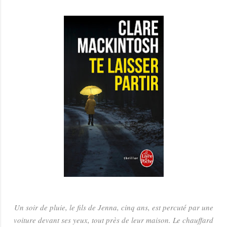
Un soir de pluie, le fils de Jenna, cinq ans, est percuté par une
voiture devant ses yeux, tout près de leur maison. Le chauffard