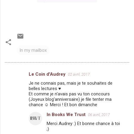
In my mailbox
Le Coin d'Audrey
02 avril, 2017
C
Je ne connais pas, mais je te souhaites de
o
belles lectures ♥
m
Et comme je n'avais pas vu ton concours
(Joyeux blog'anniversaire) je file tenter ma
m
chance ☺ Merci ! Et bon dimanche
e
In Books We Trust
06 avril, 2017
n
Merci Audrey :) Et bonne chance à toi
t
;)