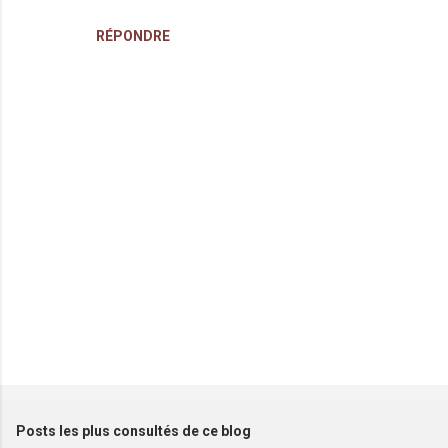
RÉPONDRE
E
n
r
e
Posts les plus consultés de ce blog