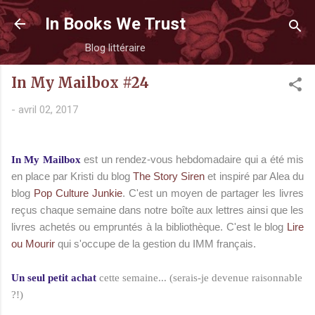
Accéder au contenu principal
In Books We Trust
Blog littéraire
In My Mailbox #24
-
avril 02, 2017
est un rendez-vous hebdomadaire qui a été mis
In My Mailbox
en place par Kristi du blog
The Story Siren
et inspiré par Alea du
blog
Pop Culture Junkie
. C'est un moyen de partager les livres
reçus chaque semaine dans notre boîte aux lettres ainsi que les
livres achetés ou empruntés à la bibliothèque. C'est le blog
Lire
ou Mourir
qui s'occupe de la gestion du IM
M français.
Un seul petit achat
cette semaine... (serais-je devenue raisonnable
?!)