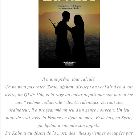
Il a tout prévu, tout calculé.
Ça ne peut pas rater. Zwak, afghan, dix-sept ans et l'air d'en avoir
treize, un QI de 160, et la rage au coeur depuis que son père a été
une " victime collatérale " des Occidentaux. Devant son
ordinateur, il a programmé un jeu d'un genre nouveau. Un jeu
pour de vrai, avec la France en ligne de mire. Et là-bas, en Syrie,
quelqu'un a entendu son appel...
De Kaboul au désert de la mort, des villes syriennes occupées par