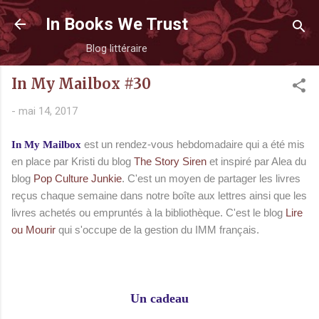
Accéder au contenu principal
In Books We Trust
Blog littéraire
In My Mailbox #30
-
mai 14, 2017
est un rendez-vous hebdomadaire qui a été mis
In My Mailbox
en place par Kristi du blog
The Story Siren
et inspiré par Alea du
blog
Pop Culture Junkie
. C'est un moyen de partager les livres
reçus chaque semaine dans notre boîte aux lettres ainsi que les
livres achetés ou empruntés à la bibliothèque. C'est le blog
Lire
ou Mourir
qui s'occupe de la gestion du IM
M français.
Un cadeau