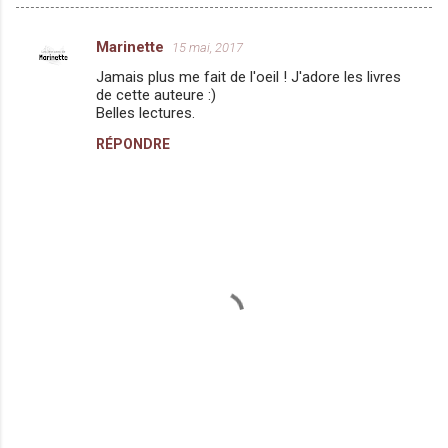
Marinette
15 mai, 2017
C
Jamais plus me fait de l'oeil ! J'adore les livres
o
de cette auteure :)
m
Belles lectures.
m
RÉPONDRE
e
n
t
a
i
r
e
s