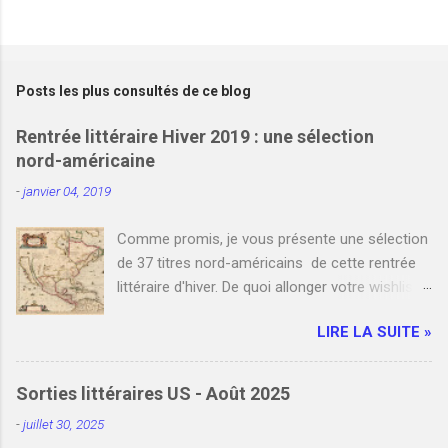
E
n
r
e
Posts les plus consultés de ce blog
g
i
Rentrée littéraire Hiver 2019 : une sélection
s
nord-américaine
t
r
-
janvier 04, 2019
e
r
u
Comme promis, je vous présente une sélection
n
de 37 titres nord-américains de cette rentrée
c
littéraire d'hiver. De quoi allonger votre wishlist
o
m
et votre liste de commandes auprès de votre
m
LIRE LA SUITE »
libraire favori. Bien entendu, je n'y ai pas
e
référencé tous les romans nord-américains de
n
t
janvier et février. Cependant, si vous le
Sorties littéraires US - Août 2025
a
souhaitez, vous pouvez compléter cette
i
-
juillet 30, 2025
sélection en indiquant un ou plusieurs titres que
r