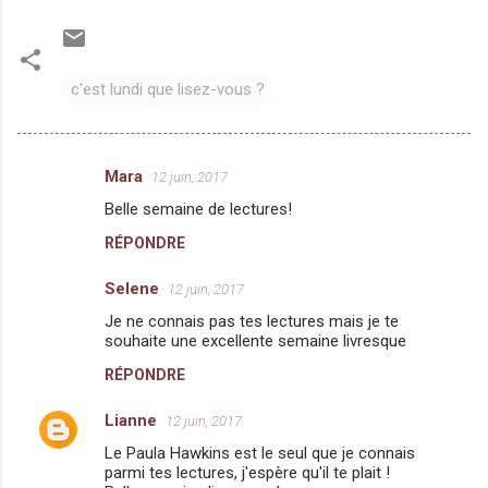
c'est lundi que lisez-vous ?
Mara
12 juin, 2017
C
Belle semaine de lectures!
o
RÉPONDRE
m
m
Selene
12 juin, 2017
e
Je ne connais pas tes lectures mais je te
n
souhaite une excellente semaine livresque
t
RÉPONDRE
a
Lianne
12 juin, 2017
i
Le Paula Hawkins est le seul que je connais
r
parmi tes lectures, j'espère qu'il te plait !