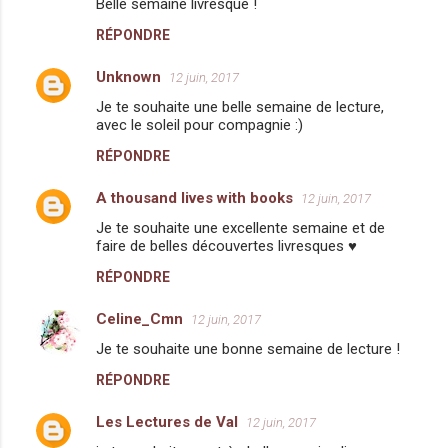
e
Belle semaine livresque !
s
RÉPONDRE
Unknown
12 juin, 2017
Je te souhaite une belle semaine de lecture,
avec le soleil pour compagnie :)
RÉPONDRE
A thousand lives with books
12 juin, 2017
Je te souhaite une excellente semaine et de
faire de belles découvertes livresques ♥
RÉPONDRE
Celine_Cmn
12 juin, 2017
Je te souhaite une bonne semaine de lecture !
RÉPONDRE
Les Lectures de Val
12 juin, 2017