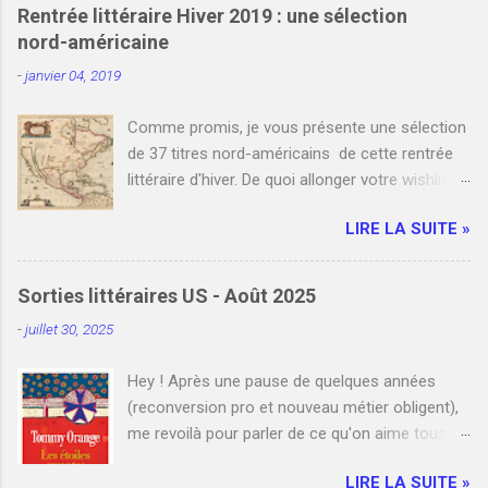
i
Rentrée littéraire Hiver 2019 : une sélection
s
nord-américaine
t
r
-
janvier 04, 2019
e
r
u
Comme promis, je vous présente une sélection
n
de 37 titres nord-américains de cette rentrée
c
littéraire d'hiver. De quoi allonger votre wishlist
o
m
et votre liste de commandes auprès de votre
m
LIRE LA SUITE »
libraire favori. Bien entendu, je n'y ai pas
e
référencé tous les romans nord-américains de
n
t
janvier et février. Cependant, si vous le
Sorties littéraires US - Août 2025
a
souhaitez, vous pouvez compléter cette
i
-
juillet 30, 2025
sélection en indiquant un ou plusieurs titres que
r
e
j'ai manqués en commentaire. Enfin, je
Hey ! Après une pause de quelques années
mentionne à la fin de cet article les liens de
(reconversion pro et nouveau métier obligent),
deux blogs qui listent l'ensemble des sorties
me revoilà pour parler de ce qu'on aime tous ici
grands formats. N'hésitez pas à y jeter un oeil !
: la littérature américaine . Et quoi de mieux
Bonne lecture ! Le 2 janvier Orange amère , Ann
LIRE LA SUITE »
qu'un panorama des sorties d'août pour se