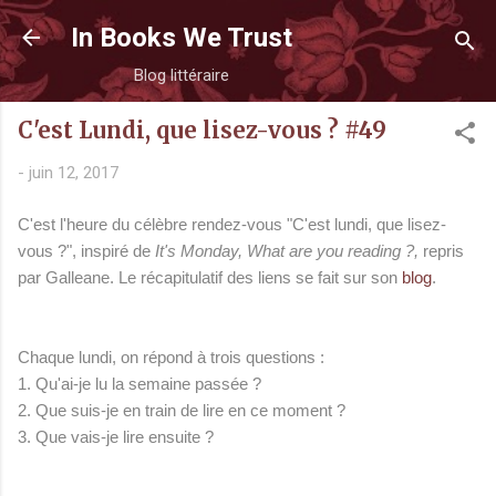
Accéder au contenu principal
In Books We Trust
Blog littéraire
C'est Lundi, que lisez-vous ? #49
-
juin 12, 2017
C'est l'heure du célèbre rendez-vous "C'est lundi, que lisez-
vous ?", inspiré de
It's Monday, What are you reading ?,
repris
par Galle
ane. Le récapitulatif des liens se fait sur son
blog
.
Chaque lundi, on répond à trois questions :
1. Qu'ai-je lu la semaine passée ?
2. Que suis-je en train de lire en ce moment ?
3. Que vais-je lire ensuite ?