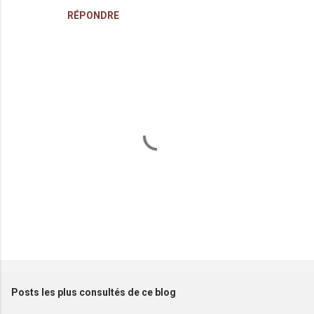
RÉPONDRE
E
n
r
e
Posts les plus consultés de ce blog
g