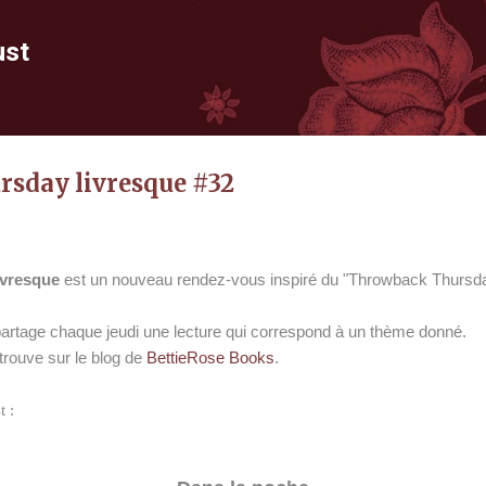
Accéder au contenu principal
ust
sday livresque #32
ivresque
est un nouveau rendez-vous inspiré du "Throwback Thursday
 partage chaque jeudi une lecture qui correspond à un thème donné.
 trouve sur le blog de
BettieRose Books
.
t :