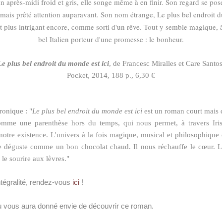
un après-midi froid et gris, elle songe même à en finir. Son regard se pos
jamais prêté attention auparavant. Son nom étrange, Le plus bel endroit du
 est plus intrigant encore, comme sorti d'un rêve. Tout y semble magique
bel Italien porteur d'une promesse : le bonheur.
Le plus bel endroit du monde est ici
, de Francesc Miralles et Care Santos
Pocket, 2014, 188 p., 6,30 €
ronique : "
Le plus bel endroit du monde est ici
est un roman court mais 
 comme une parenthèse hors du temps, qui nous permet, à travers Iri
 notre existence. L'univers à la fois magique, musical et philosophique
e déguste comme un bon chocolat chaud. Il nous réchauffe le cœur. Li
le sourire aux lèvres."
ntégralité, rendez-vous
ici
!
çu vous aura donné envie de découvrir ce roman.