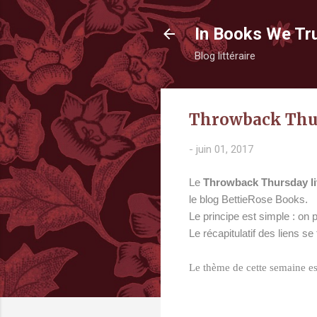
In Books We Tr
Blog littéraire
Throwback Thur
-
juin 01, 2017
Le
Throwback Thursday l
le blog BettieRose Books.
Le principe est simple : on
Le récapitulatif des liens se
Le thème de cette semaine es