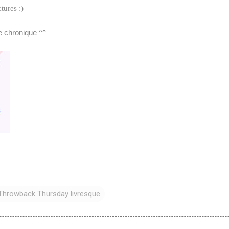
tures :)
e chronique ^^
Throwback Thursday livresque