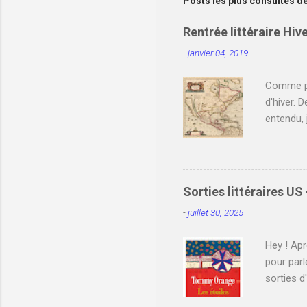
Posts les plus consultés d
g
i
s
Rentrée littéraire Hiv
t
r
-
janvier 04, 2019
e
r
Comme pro
u
d'hiver. 
n
c
entendu, 
o
le souhai
m
en commen
m
e
des sorti
n
Ann Prat
t
Sorties littéraires US
trois enf
a
-
juillet 30, 2025
i
les invit
r
e
Hey ! Apr
pour parl
sorties d
bougé. La