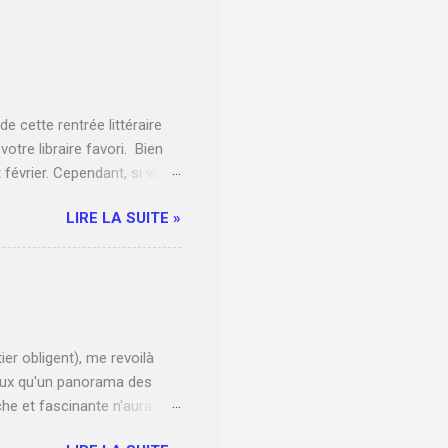
 cette rentrée littéraire
otre libraire favori. Bien
 février. Cependant, si vous
urs titres que j'ai manqués
LIRE LA SUITE »
ogs qui listent l'ensemble
e 2 janvier Orange amère ,
a femme enceinte et à ses
onnaît vaguement. Tandis que
r obligent), me revoilà
mieux qu'un panorama des
che et fascinante n'aura pas
ore pour moi... Will see.