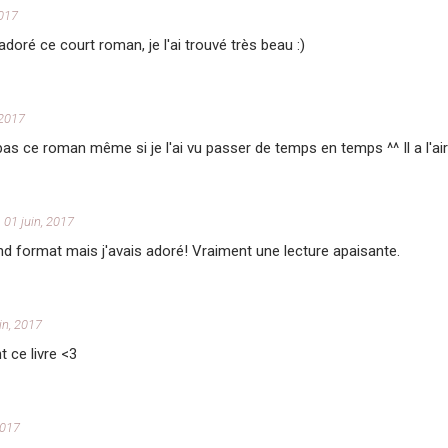
2017
adoré ce court roman, je l'ai trouvé très beau :)
 2017
as ce roman même si je l'ai vu passer de temps en temps ^^ Il a l'ai
01 juin, 2017
rand format mais j'avais adoré! Vraiment une lecture apaisante.
in, 2017
t ce livre <3
2017