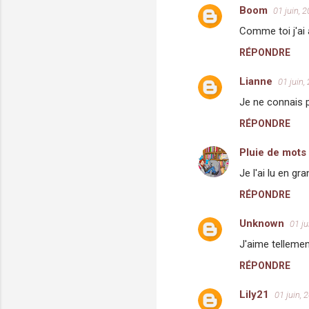
Boom
01 juin, 
C
Comme toi j'ai 
o
RÉPONDRE
m
m
Lianne
01 juin,
e
Je ne connais p
n
RÉPONDRE
t
a
Pluie de mots
i
Je l'ai lu en g
r
RÉPONDRE
e
Unknown
01 ju
s
J'aime tellemen
RÉPONDRE
Lily21
01 juin, 