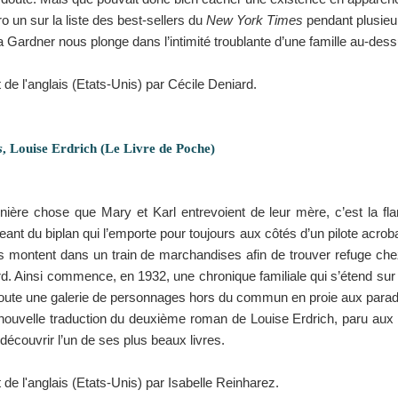
 un sur la liste des best-sellers du
New York Times
pendant plusieurs
a Gardner nous plonge dans l’intimité troublante d’une famille au-des
t de l'anglais (Etats-Unis) par Cécile Deniard.
s
, Louise Erdrich (Le Livre de Poche)
nière chose que Mary et Karl entrevoient de leur mère, c’est la 
ant du biplan qui l’emporte pour toujours aux côtés d’un pilote acrob
s montent dans un train de marchandises afin de trouver refuge chez
d. Ainsi commence, en 1932, une chronique familiale qui s’étend sur p
toute une galerie de personnages hors du commun en proie aux parad
nouvelle traduction du deuxième roman de Louise Erdrich, paru aux
)découvrir l’un de ses plus beaux livres.
t de l'anglais (Etats-Unis) par Isabelle Reinharez.