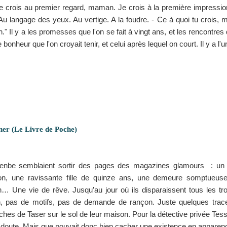
je crois au premier regard, maman. Je crois à la première impressio
 Au langage des yeux. Au vertige. A la foudre. - Ce à quoi tu crois, ma 
n." Il y a les promesses que l'on se fait à vingt ans, et les rencontre
le bonheur que l'on croyait tenir, et celui après lequel on court. Il y a l'
ner (Le Livre de Poche)
enbe semblaient sortir des pages des magazines glamours : un 
ion, une ravissante fille de quinze ans, une demeure somptueus
… Une vie de rêve. Jusqu’au jour où ils disparaissent tous les troi
, pas de motifs, pas de demande de rançon. Juste quelques trac
ches de Taser sur le sol de leur maison. Pour la détective privée Tess
doute. Mais que pouvait donc bien cacher une existence en apparenc