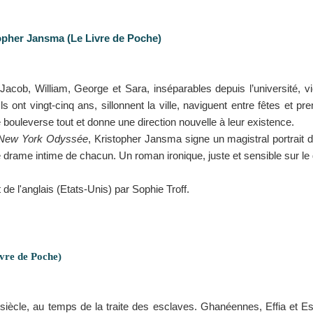
topher Jansma (Le Livre de Poche)
 Jacob, William, George et Sara, inséparables depuis l’université, v
Ils ont vingt-cinq ans, sillonnent la ville, naviguent entre fêtes et p
e bouleverse tout et donne une direction nouvelle à leur existence.
New York Odyssée
, Kristopher Jansma signe un magistral portrait 
e drame intime de chacun. Un roman ironique, juste et sensible sur le de
t de l'anglais (Etats-Unis) par Sophie Troff.
ivre de Poche)
siècle, au temps de la traite des esclaves. Ghanéennes, Effia et 