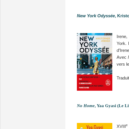
New York Odyssée
, Kris
Irene,
York. 
d’Iren
Avec
vers l
Tradui
No Home
, Yaa Gyasi (Le L
e
XVIII