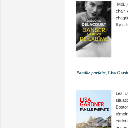
"Moi, 
chair.
chagri
Il y a 
Famille parfaite
, Lisa Gard
Les D
situat
Boston
témoin
cartou
aucun 