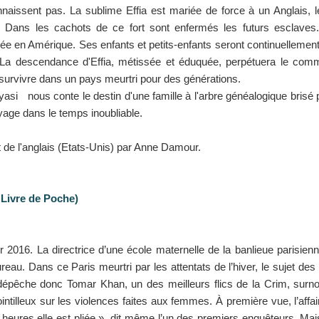
naissent pas. La sublime Effia est mariée de force à un Anglais, l
 Dans les cachots de ce fort sont enfermés les futurs esclaves.
ée en Amérique. Ses enfants et petits-enfants seront continuellement 
La descendance d'Effia, métissée et éduquée, perpétuera le commer
survivre dans un pays meurtri pour des générations.
asi nous conte le destin d'une famille à l'arbre généalogique brisé
age dans le temps inoubliable.
t de l'anglais (Etats-Unis) par Anne Damour.
 Livre de Poche)
r 2016. La directrice d’une école maternelle de la banlieue parisie
reau. Dans ce Paris meurtri par les attentats de l’hiver, le sujet des
épêche donc Tomar Khan, un des meilleurs flics de la Crim, surno
ointilleux sur les violences faites aux femmes. À première vue, l’affa
 heures elle est pliée », dit même l’un des premiers enquêteurs. M