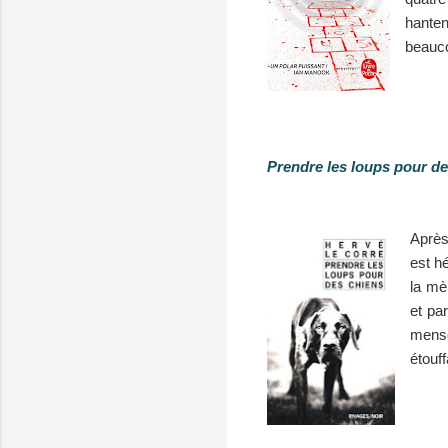
hanten
beauco
Prendre les loups pour d
Après
est h
la mè
et pa
menso
étouff