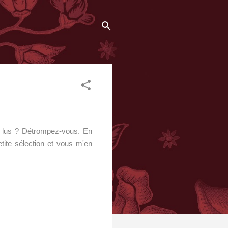
tre lus ? Détrompez-vous. En
tite sélection et vous m'en