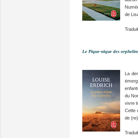
Numéro
de Lis
Tradui
Le Pique-nique des orphelin
La der
émerge
enfant
du Nor
vivre 
Cette 
de (re
Tradui