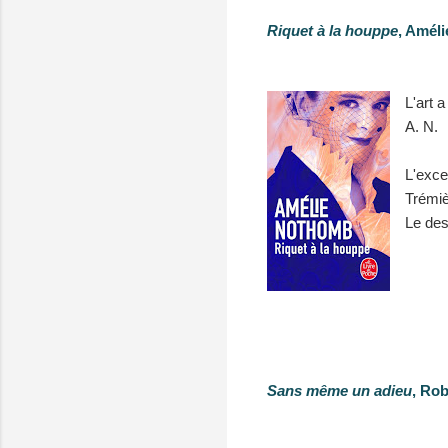
Riquet à la houppe
, Amél
L'art a
A. N.
L'exce
Trémiè
Le dest
Sans même un adieu
, Ro