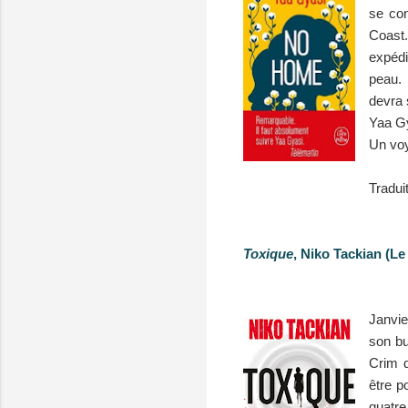
se con
Coast.
expédi
peau. 
devra 
Yaa Gy
Un voy
Tradui
Toxique
, Niko Tackian (Le
Janvie
son bu
Crim d
être p
quatre