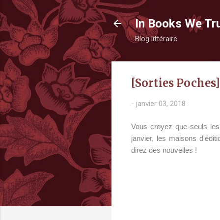
In Books We Tr
Blog littéraire
[Sorties Poches]
-
janvier 03, 2018
Vous croyez que seuls les g
janvier, les maisons d'édi
direz des nouvelles !