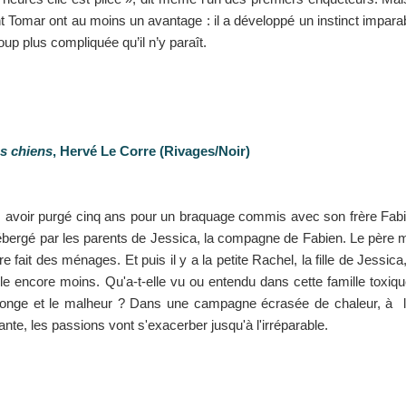
t Tomar ont au moins un avantage : il a développé un instinct imparab
up plus compliquée qu’il n’y paraît.
es chiens
, Hervé Le Corre (Rivages/Noir)
 avoir purgé cinq ans pour un braquage commis avec son frère Fabien
ébergé par les parents de Jessica, la compagne de Fabien. Le père m
re fait des ménages. Et puis il y a la petite Rachel, la fille de Jessi
rle encore moins. Qu'a-t-elle vu ou entendu dans cette famille toxiqu
nge et le malheur ? Dans une campagne écrasée de chaleur, à la l
ante, les passions vont s'exacerber jusqu'à l'irréparable.