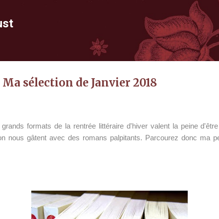
Accéder au contenu principal
ust
 Ma sélection de Janvier 2018
rands formats de la rentrée littéraire d'hiver valent la peine d'ê
tion nous gâtent avec des romans palpitants. Parcourez donc ma pe