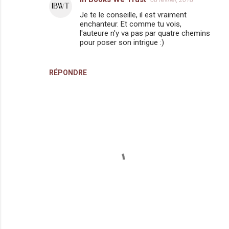
e
Je te le conseille, il est vraiment
enchanteur. Et comme tu vois,
n
l'auteure n'y va pas par quatre chemins
t
pour poser son intrigue :)
a
i
RÉPONDRE
r
e
s