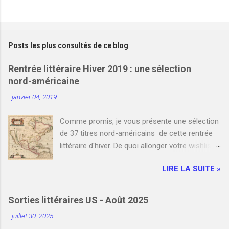
E
n
r
e
Posts les plus consultés de ce blog
g
i
Rentrée littéraire Hiver 2019 : une sélection
s
nord-américaine
t
r
-
janvier 04, 2019
e
r
u
Comme promis, je vous présente une sélection
n
de 37 titres nord-américains de cette rentrée
c
littéraire d'hiver. De quoi allonger votre wishlist
o
m
et votre liste de commandes auprès de votre
m
LIRE LA SUITE »
libraire favori. Bien entendu, je n'y ai pas
e
référencé tous les romans nord-américains de
n
t
janvier et février. Cependant, si vous le
Sorties littéraires US - Août 2025
a
souhaitez, vous pouvez compléter cette
i
-
juillet 30, 2025
sélection en indiquant un ou plusieurs titres que
r