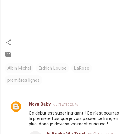
Albin Michel
Erdrich Louise
LaRose
premières lignes
Nova Baby
05 février, 2018
C
Ce début est super intrigant ! Ce n'est pourras
o
la première fois que je vois passer ce livre, en
m
plus, donc je deviens vraiment curieuse !
m
In Books We Trust
08 février, 2018