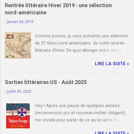
Rentrée littéraire Hiver 2019 : une sélection
nord-américaine
-
janvier 04, 2019
Comme promis, je vous présente une sélection
de 37 titres nord-américains de cette rentrée
littéraire d'hiver. De quoi allonger votre wishlist
et votre liste de commandes auprès de votre
LIRE LA SUITE »
libraire favori. Bien entendu, je n'y ai pas
référencé tous les romans nord-américains de
janvier et février. Cependant, si vous le
Sorties littéraires US - Août 2025
souhaitez, vous pouvez compléter cette
-
juillet 30, 2025
sélection en indiquant un ou plusieurs titres que
j'ai manqués en commentaire. Enfin, je
Hey ! Après une pause de quelques années
mentionne à la fin de cet article les liens de
(reconversion pro et nouveau métier obligent),
deux blogs qui listent l'ensemble des sorties
me revoilà pour parler de ce qu'on aime tous ici
grands formats. N'hésitez pas à y jeter un oeil !
: la littérature américaine . Et quoi de mieux
Bonne lecture ! Le 2 janvier Orange amère , Ann
LIRE LA SUITE »