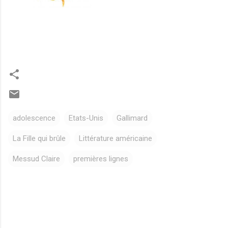
adolescence
Etats-Unis
Gallimard
La Fille qui brûle
Littérature américaine
Messud Claire
premières lignes
C
o
m
m