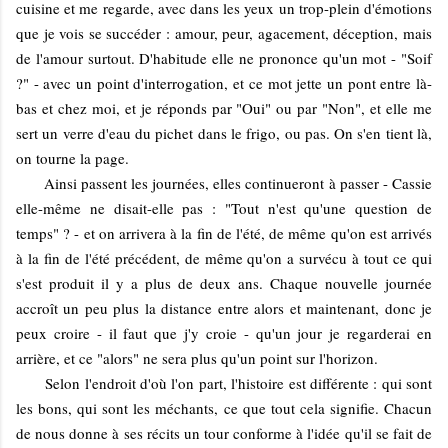
cuisine et me regarde, avec dans les yeux un trop-plein d'émotions
que je vois se succéder : amour, peur, agacement, déception, mais
de l'amour surtout. D'habitude elle ne prononce qu'un mot - "Soif
?" - avec un point d'interrogation, et ce mot jette un pont entre là-
bas et chez moi, et je réponds par "Oui" ou par "Non", et elle me
sert un verre d'eau du pichet dans le frigo, ou pas. On s'en tient là,
on tourne la page.
Ainsi passent les journées, elles continueront à passer - Cassie
elle-même ne disait-elle pas : "Tout n'est qu'une question de
temps" ? - et on arrivera à la fin de l'été, de même qu'on est arrivés
à la fin de l'été précédent, de même qu'on a survécu à tout ce qui
s'est produit il y a plus de deux ans. Chaque nouvelle journée
accroît un peu plus la distance entre alors et maintenant, donc je
peux croire - il faut que j'y croie - qu'un jour je regarderai en
arrière, et ce "alors" ne sera plus qu'un point sur l'horizon.
Selon l'endroit d'où l'on part, l'histoire est différente : qui sont
les bons, qui sont les méchants, ce que tout cela signifie. Chacun
de nous donne à ses récits un tour conforme à l'idée qu'il se fait de