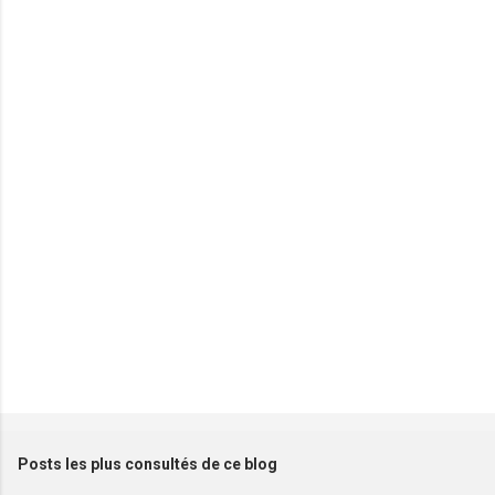
e
n
t
a
i
r
e
s
Posts les plus consultés de ce blog