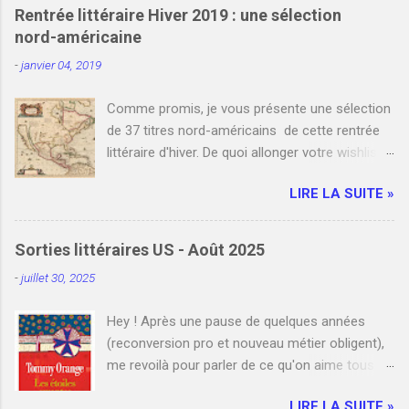
Rentrée littéraire Hiver 2019 : une sélection
nord-américaine
-
janvier 04, 2019
Comme promis, je vous présente une sélection
de 37 titres nord-américains de cette rentrée
littéraire d'hiver. De quoi allonger votre wishlist
et votre liste de commandes auprès de votre
LIRE LA SUITE »
libraire favori. Bien entendu, je n'y ai pas
référencé tous les romans nord-américains de
janvier et février. Cependant, si vous le
Sorties littéraires US - Août 2025
souhaitez, vous pouvez compléter cette
-
juillet 30, 2025
sélection en indiquant un ou plusieurs titres que
j'ai manqués en commentaire. Enfin, je
Hey ! Après une pause de quelques années
mentionne à la fin de cet article les liens de
(reconversion pro et nouveau métier obligent),
deux blogs qui listent l'ensemble des sorties
me revoilà pour parler de ce qu'on aime tous ici
grands formats. N'hésitez pas à y jeter un oeil !
: la littérature américaine . Et quoi de mieux
Bonne lecture ! Le 2 janvier Orange amère , Ann
LIRE LA SUITE »
qu'un panorama des sorties d'août pour se