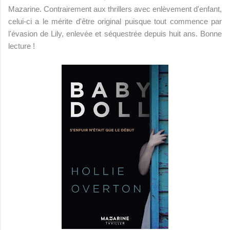
Mazarine. Contrairement aux thrillers avec enlèvement d'enfant,
celui-ci a le mérite d'être original puisque tout commence par
l'évasion de Lily, enlevée et séquestrée depuis huit ans. Bonne
lecture !