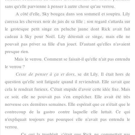
sans qu'elle parvienne à penser à autre chose qu'au verrou.
A côté d'elle, Sky bougea dans son sommeil et soupira. Lily
caressa les cheveux noir de jais de sa fille ; son regard s'attarda sur
le grotesque petit singe en peluche jaune dont Rick avait fait
cadeau à Sky pour Noël. Lily détestait ce singe, mais elle ne
pouvait pas priver sa fille d'un jouet. D'autant qu'elles n'avaient
presque rien.
Mais le verrou. Comment se faisait-il qu'elle n'ait pas entendu
le verrou ?
Cesse de penser à ça et dors
, se dit Lily. Il était hors de
question qu'elle soit fatiguée quand il reviendrait. Elle savait que
cela le rendrait furieux. C'était stupide d'avoir cette idée fixe. Mais
ce soir, elle ne pouvait pas s'en empêcher. Elle avait été très
nerveuse ces dernières semaines. Elle espérait que ce n'était que le
contrecoup de la gastro contre laquelle elle luttait. Ce qui
n'expliquait toujours pas pourquoi elle n'avait pas entendu le
verrou.
Ce qui la troublait, c'était que Rick ne commettait pas