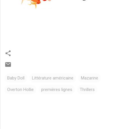
Baby Doll
Littérature américaine
Mazarine
Overton Hollie
premières lignes
Thrillers
C
o
m
m