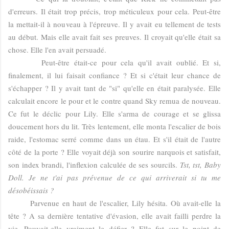
d'erreurs. Il était trop précis, trop méticuleux pour cela. Peut-être
la mettait-il à nouveau à l'épreuve. Il y avait eu tellement de tests
au début. Mais elle avait fait ses preuves. Il croyait qu'elle était sa
chose. Elle l'en avait persuadé.
Peut-être était-ce pour cela qu'il avait oublié. Et si,
finalement, il lui faisait confiance ? Et si c'était leur chance de
s'échapper ? Il y avait tant de "si" qu'elle en était paralysée. Elle
calculait encore le pour et le contre quand Sky remua de nouveau.
Ce fut le déclic pour Lily. Elle s'arma de courage et se glissa
doucement hors du lit. Très lentement, elle monta l'escalier de bois
raide, l'estomac serré comme dans un étau. Et s'il était de l'autre
côté de la porte ? Elle voyait déjà son sourire narquois et satisfait,
son index brandi, l'inflexion calculée de ses sourcils.
Tst, tst, Baby
Doll. Je ne t'ai pas prévenue de ce qui arriverait si tu me
désobéissais ?
Parvenue en haut de l'escalier, Lily hésita. Où avait-elle la
tête ? A sa dernière tentative d'évasion, elle avait failli perdre la
vie. Pouvait-elle vraiment le défier ? Elle fut sur le point de