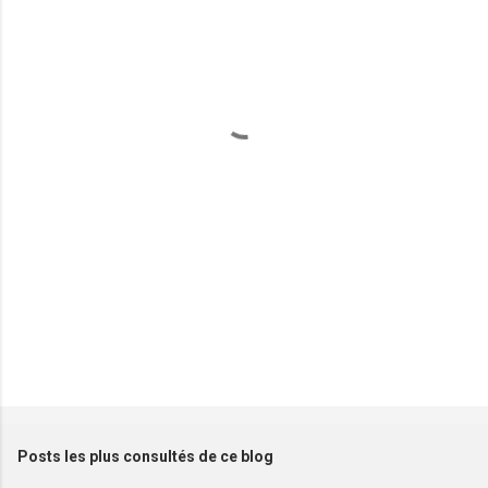
e
n
t
a
i
r
e
s
Posts les plus consultés de ce blog