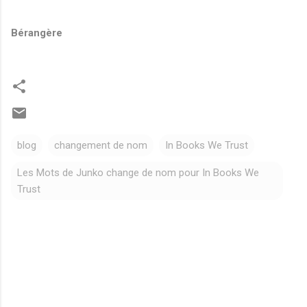
Bérangère
blog
changement de nom
In Books We Trust
Les Mots de Junko change de nom pour In Books We
Trust
C
o
m
m
e