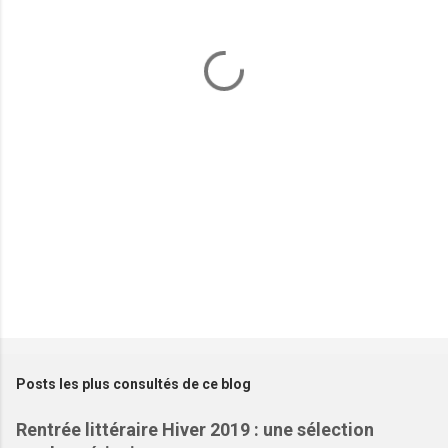
n
t
a
i
r
e
s
Posts les plus consultés de ce blog
Rentrée littéraire Hiver 2019 : une sélection