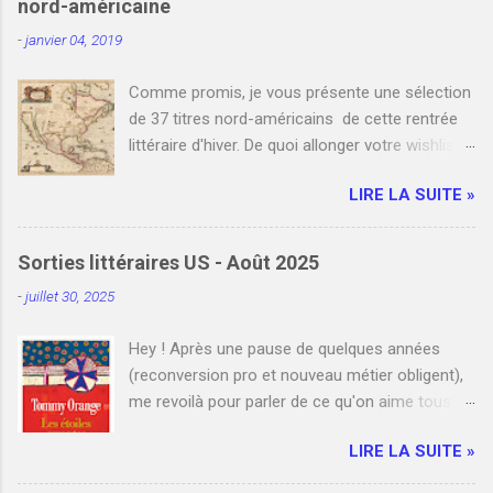
nord-américaine
-
janvier 04, 2019
Comme promis, je vous présente une sélection
de 37 titres nord-américains de cette rentrée
littéraire d'hiver. De quoi allonger votre wishlist
et votre liste de commandes auprès de votre
LIRE LA SUITE »
libraire favori. Bien entendu, je n'y ai pas
référencé tous les romans nord-américains de
janvier et février. Cependant, si vous le
Sorties littéraires US - Août 2025
souhaitez, vous pouvez compléter cette
-
juillet 30, 2025
sélection en indiquant un ou plusieurs titres que
j'ai manqués en commentaire. Enfin, je
Hey ! Après une pause de quelques années
mentionne à la fin de cet article les liens de
(reconversion pro et nouveau métier obligent),
deux blogs qui listent l'ensemble des sorties
me revoilà pour parler de ce qu'on aime tous ici
grands formats. N'hésitez pas à y jeter un oeil !
: la littérature américaine . Et quoi de mieux
Bonne lecture ! Le 2 janvier Orange amère , Ann
LIRE LA SUITE »
qu'un panorama des sorties d'août pour se
Pratchett (Actes Sud) Pour échapper, le temps
remettre en selle ? Mon amour pour cette
d'un dimanche d'été, à sa femme enceinte et à